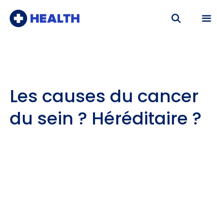
Aller
au
contenu
Me
Les causes du cancer
du sein ? Héréditaire ?