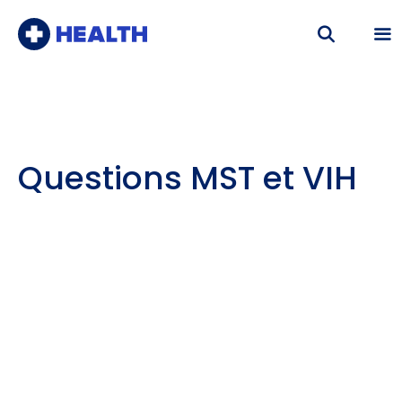
Aller
au
contenu
Me
Questions MST et VIH