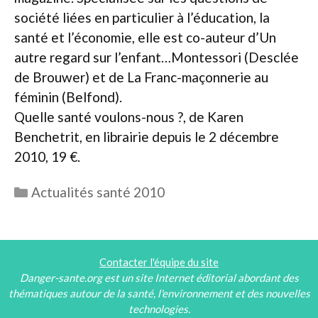
société liées en particulier à l’éducation, la
santé et l’économie, elle est co-auteur d’Un
autre regard sur l’enfant…Montessori (Desclée
de Brouwer) et de La Franc-maçonnerie au
féminin (Belfond).
Quelle santé voulons-nous ?, de Karen
Benchetrit, en librairie depuis le 2 décembre
2010, 19 €.
Catégories
Actualités santé 2010
Contacter l'équipe du site
Danger-sante.org est un site Internet éditorial abordant des
thématiques autour de la santé, l'environnement et des nouvelles
technologies.