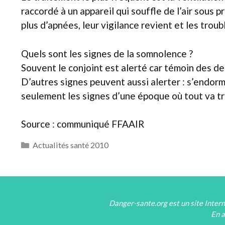
raccordé à un appareil qui souffle de l’air sous p
plus d’apnées, leur vigilance revient et les tro
Quels sont les signes de la somnolence ?
Souvent le conjoint est alerté car témoin des de
D’autres signes peuvent aussi alerter : s’endorm
seulement les signes d’une époque où tout va tr
Source : communiqué FFAAIR
Catégories
Actualités santé 2010
Danger-sante.org est un site Intern
En a