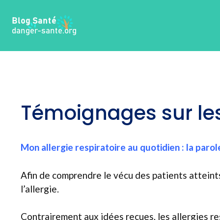
Aller
au
contenu
Témoignages sur les 
Mon allergie respiratoire au quotidien : la par
Afin de comprendre le vécu des patients atteints
l’allergie.
Contrairement aux idées reçues, les allergies res