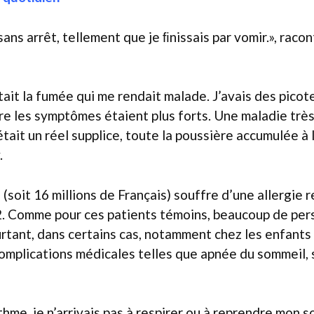
sans arrêt, tellement que je ﬁnissais par vomir.», raco
tait la fumée qui me rendait malade. J’avais des pico
raire les symptômes étaient plus forts. Une maladie trè
it un réel supplice, toute la poussière accumulée à l’
.
soit 16 millions de Français) souffre d’une allergie r
2. Comme pour ces patients témoins, beaucoup de per
urtant, dans certains cas, notamment chez les enfants 
plications médicales telles que apnée du sommeil, si
hme, je n’arrivais pas à respirer ou à reprendre mon so