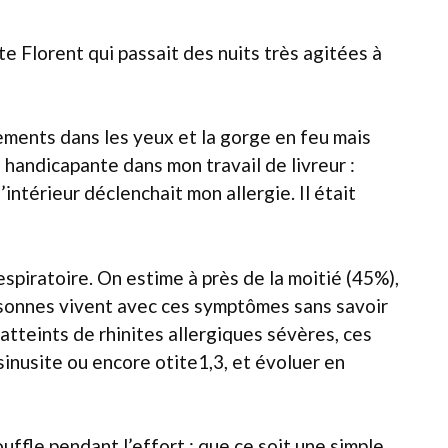
nte Florent qui passait des nuits très agitées à
tements dans les yeux et la gorge en feu mais
s handicapante dans mon travail de livreur :
intérieur déclenchait mon allergie. Il était
espiratoire. On estime à près de la moitié (45%),
sonnes vivent avec ces symptômes sans savoir
atteints de rhinites allergiques sévères, ces
nusite ou encore otite1,3, et évoluer en
uffle pendant l’effort : que ce soit une simple