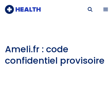
Aller
au
contenu
Me
Ameli.fr : code
confidentiel provisoire