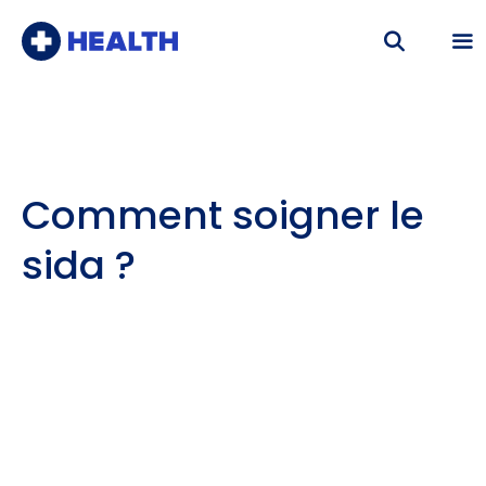
Aller
au
contenu
Me
Comment soigner le
sida ?