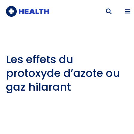
Aller
au
contenu
Me
Les effets du
protoxyde d’azote ou
gaz hilarant