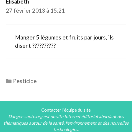
Elisabeth
27 février 2013 à 15:21
Manger 5 légumes et fruits par jours, ils
disent ??????????
Catégories
Pesticide
Contacter l'équipe du site
Danger-sante.org est un site Internet éditorial abordant des
thématiques autour de la santé, l'environnement et des nouvelles
technologies.