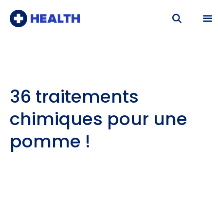
Aller
au
contenu
Me
36 traitements
chimiques pour une
pomme !